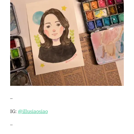
–
IG:
@illusiaosiao
–