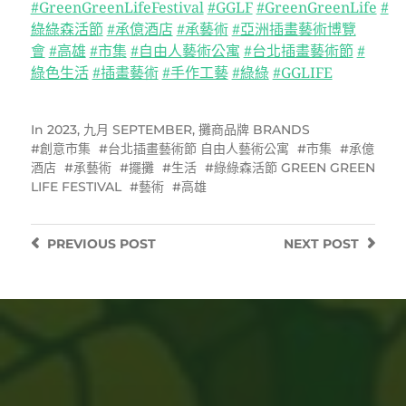
#GreenGreenLifeFestival
#GGLF
#GreenGreenLife
#
綠綠森活節
#承億酒店
#承藝術
#亞洲插畫藝術博覽
會
#高雄
#市集
#自由人藝術公寓
#台北插畫藝術節
#
綠色生活
#插畫藝術
#手作工藝
#綠綠
#GGLIFE
In
2023
,
九月 SEPTEMBER
,
攤商品牌 BRANDS
創意市集
台北插畫藝術節 自由人藝術公寓
市集
承億
酒店
承藝術
擺攤
生活
綠綠森活節 GREEN GREEN
LIFE FESTIVAL
藝術
高雄
PREVIOUS
POST
NEXT
POST