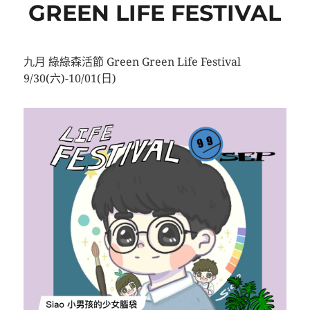
GREEN LIFE FESTIVAL
九月 綠綠森活節 Green Green Life Festival
9/30(六)-10/01(日)