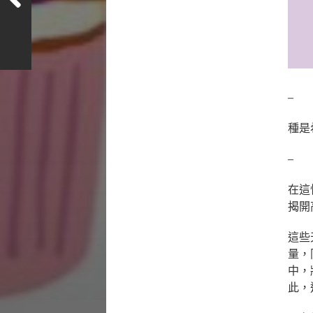
–
種是
–
在這
揭開
這些
量，
中，
此，