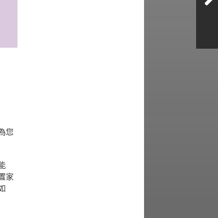
為您
能
置家
如