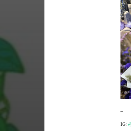
–
IG:
@