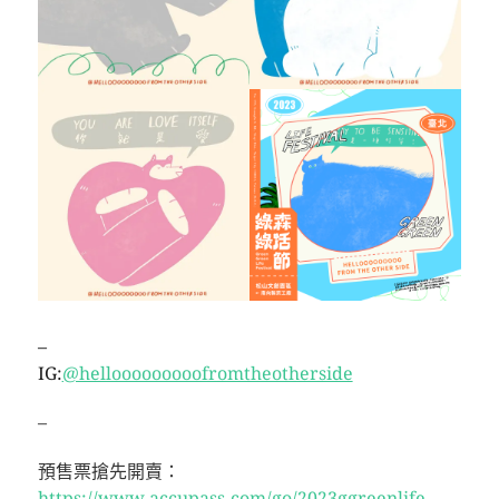
–
IG:
@hellooooooooofromtheotherside
–
預售票搶先開賣：
https://www.accupass.com/go/2023ggreenlife