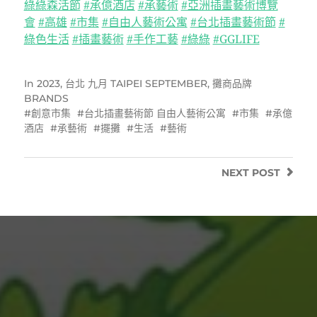
綠綠森活節
#承億酒店
#承藝術
#亞洲插畫藝術博覽
會
#高雄
#市集
#自由人藝術公寓
#台北插畫藝術節
#
綠色生活
#插畫藝術
#手作工藝
#綠綠
#GGLIFE
In
2023
,
台北 九月 TAIPEI SEPTEMBER
,
攤商品牌
BRANDS
創意市集
台北插畫藝術節 自由人藝術公寓
市集
承億
酒店
承藝術
擺攤
生活
藝術
NEXT
POST