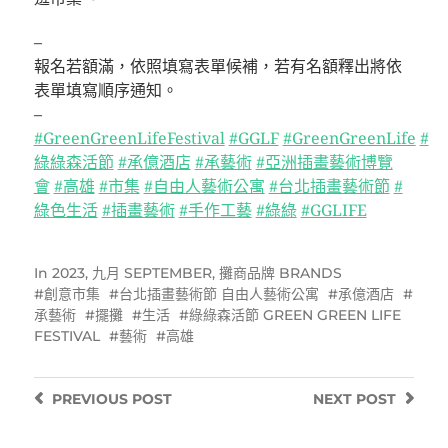
–
報名若額滿，依照填寫表單候補，若有名額釋出將依
表單填寫順序通知。
–
#GreenGreenLifeFestival
#GGLF
#GreenGreenLife
#
綠綠森活節
#承億酒店
#承藝術
#亞洲插畫藝術博覽
會
#高雄
#市集
#自由人藝術公寓
#台北插畫藝術節
#
綠色生活
#插畫藝術
#手作工藝
#綠綠
#GGLIFE
In
2023
,
九月 SEPTEMBER
,
攤商品牌 BRANDS
創意市集
台北插畫藝術節 自由人藝術公寓
承億酒店
承藝術
擺攤
生活
綠綠森活節 GREEN GREEN LIFE
FESTIVAL
藝術
高雄
PREVIOUS
POST
NEXT
POST