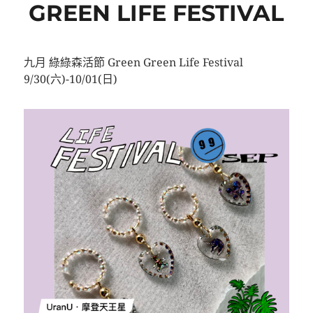
GREEN LIFE FESTIVAL
九月 綠綠森活節 Green Green Life Festival
9/30(六)-10/01(日)