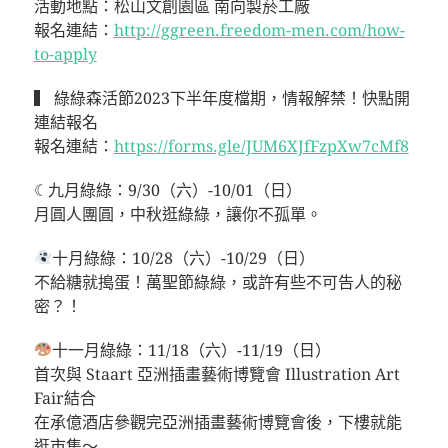
活動地點：松山文創園區 南向製菸工廠
報名連結：
http://ggreen.freedom-men.com/how-
to-apply
▍ 綠綠森活節2023下半年度檔期，情報解禁！快點開
連結報名
報名連結：
https://forms.gle/JUM6XJfFzpXw7cMf8
☾九月綠綠：9/30（六）-10/01（日）
月圓人團圓，中秋逛綠綠，讓你不孤單。
十月綠綠：10/28（六）-10/29（日）
不給糖就搗蛋！萬聖節綠綠，或許有些不可告人的秘
密？！
十一月綠綠：11/18（六）-11/19（日）
首次與 Staart 亞洲插畫藝術博覽會 Illustration Art
Fair結合
在承億酒店參觀完亞洲插畫藝術博覽會後，下樓就能
逛市集～