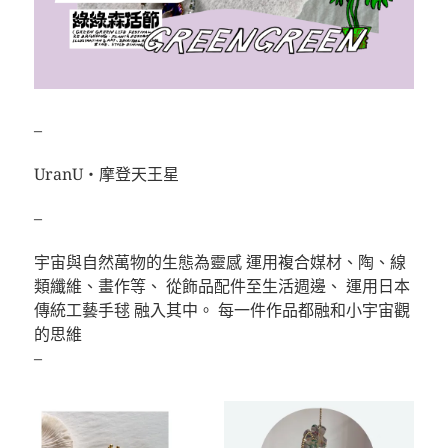
–
UranU・摩登天王星
–
宇宙與自然萬物的生態為靈感 運用複合媒材、陶、線
類纖維、畫作等、 從飾品配件至生活週邊、 運用日本
傳統工藝手毬 融入其中。 每一件作品都融和小宇宙觀
的思維
–