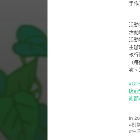
手作
⠀⠀⠀
活動日
活動時
活動
主辦
執行
（每
次。
#Gre
店
#
術節
In
20
創
生