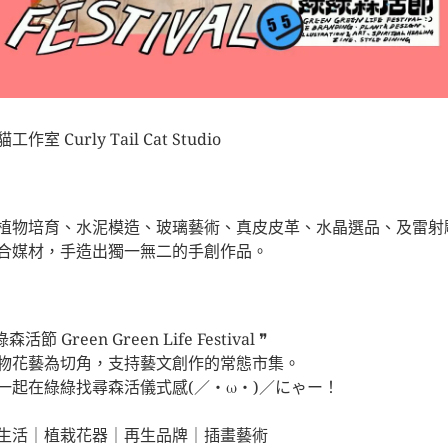
工作室 Curly Tail Cat Studio
植物培育、水泥模造、玻璃藝術、真皮皮革、水晶選品、及雷射
合媒材，手造出獨一無二的手創作品。
森活節 Green Green Life Festival ❞
物花藝為切角，支持藝文創作的常態市集。
一起在綠綠找尋森活儀式感(／・ω・)／にゃー！
⠀⠀⠀⠀⠀⠀⠀⠀⠀
生活｜植栽花器｜再生品牌｜插畫藝術