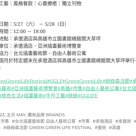
工藝｜風格餐飲｜心靈療癒｜獨立刊物
⠀⠀⠀⠀⠀⠀⠀⠀⠀
期：5/27（六） － 5/28（日）
間：12:00 － 18:00
地點：承億酒店與高雄市立圖書館總館間大草坪
單位：承億酒店、亞洲插畫藝術博覽會
協力：台北插畫藝術節、自由人藝術公寓
個月於特定週末在承億酒店與高雄市立圖書館總館間大草坪舉行
）
enGreenLifeFestival
#GGLF
#GreenGreenLife
#綠綠森活節
#
承藝術
#亞洲插畫藝術博覽會
#高雄
#市集
#自由人藝術公寓
#台北
#綠色生活
#插畫藝術
#手作工藝
#綠綠
#GGLIFE
23
,
五月 MAY
,
攤商品牌 BRANDS
意市集
台北插畫藝術節 自由人藝術公寓
市集
承億酒店
承藝術
活
綠綠森活節 GREEN GREEN LIFE FESTIVAL
藝術
高雄