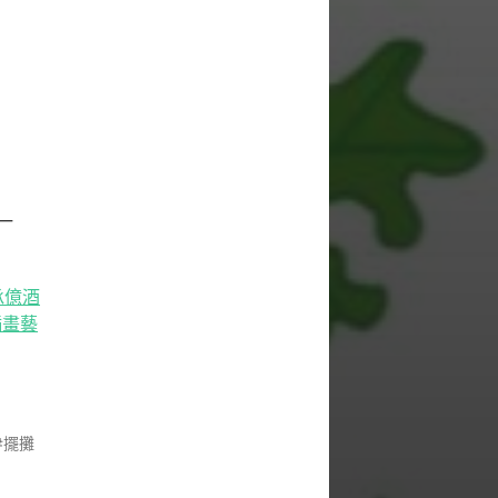
一
承億酒
插畫藝
擺攤