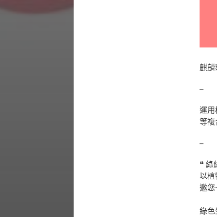
麒麟貓
–
運用
等複
–
❝ 綠綠
以植
邀您
⠀⠀⠀
綠色