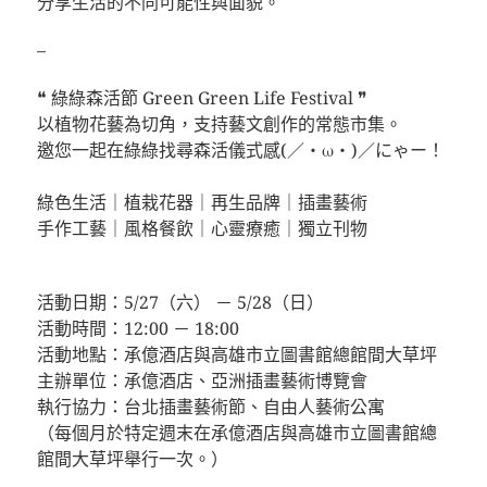
分享生活的不同可能性與面貌。
–
❝ 綠綠森活節 Green Green Life Festival ❞
以植物花藝為切角，支持藝文創作的常態市集。
邀您一起在綠綠找尋森活儀式感(／・ω・)／にゃー！
⠀⠀⠀⠀⠀⠀⠀⠀⠀⠀⠀⠀
綠色生活｜植栽花器｜再生品牌｜插畫藝術
手作工藝｜風格餐飲｜心靈療癒｜獨立刊物
⠀⠀⠀⠀⠀⠀⠀⠀⠀⠀⠀⠀
活動日期：5/27（六） － 5/28（日）
活動時間：12:00 － 18:00
活動地點：承億酒店與高雄市立圖書館總館間大草坪
主辦單位：承億酒店、亞洲插畫藝術博覽會
執行協力：台北插畫藝術節、自由人藝術公寓
（每個月於特定週末在承億酒店與高雄市立圖書館總
館間大草坪舉行一次。）