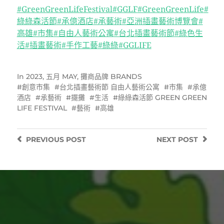
#GreenGreenLifeFestival
#GGLF
#GreenGreenLife
#
綠綠森活節
#承億酒店
#承藝術
#亞洲插畫藝術博覽會
#
高雄
#市集
#自由人藝術公寓
#台北插畫藝術節
#綠色生
活
#插畫藝術
#手作工藝
#綠綠
#GGLIFE
In
2023
,
五月 MAY
,
攤商品牌 BRANDS
創意市集
台北插畫藝術節 自由人藝術公寓
市集
承億
酒店
承藝術
擺攤
生活
綠綠森活節 GREEN GREEN
LIFE FESTIVAL
藝術
高雄
PREVIOUS
POST
NEXT
POST