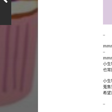
–
mm
–
mm
小生
也常
小生
蒐集
希望
–