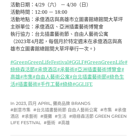
活動日期：4/29（六） － 4/30（日）
活動時間：12:00 － 18:00
活動地點：承億酒店與高雄市立圖書館總館間大草坪
主辦單位：承億酒店、亞洲插畫藝術博覽會
執行協力：台北插畫藝術節、自由人藝術公寓
（2023年4月起，每個月於特定週末在承億酒店與高
雄市立圖書館總館間大草坪舉行一次。)
#GreenGreenLifeFestival
#GGLF
#GreenGreenLife
#
綠綠森活節
#承億酒店
#承藝術
#亞洲插畫藝術博覽會
#
高雄
#市集
#自由人藝術公寓
#台北插畫藝術節
#綠色生
活
#插畫藝術
#手作工藝
#綠綠
#GGLIFE
In
2023
,
四月 APRIL
,
攤商品牌 BRANDS
創意市集
台北插畫藝術節 自由人藝術公寓
市集
承億
酒店
承藝術
擺攤
生活
綠綠森活節 GREEN GREEN
LIFE FESTIVAL
藝術
高雄