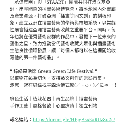
「承億集團」與「STAART」團隊共同打造立基亞
洲、串聯國際的插畫藝術博覽會，將匯聚國內外畫廊
及產業資源，打破亞洲「插畫等同文創」的刻板印
象，建立亞洲在插畫藝術的學術與市場系統，以常態
性展會搭建亞洲插畫藝術收藏之重要平台。同時，每
年也將在優秀藝術家群的作品中，發掘下一位未來的
藝術之星，致力推動當代藝術收藏大眾化與插畫藝術
生態良性循環發展，讓「每個人都可以在這裡開始收
藏他的第一件藝術品」。
⠀⠀⠀⠀⠀⠀⠀⠀⠀⠀⠀⠀⠀
❝ 綠綠森活節 Green Green Life Festival ❞
以植物花藝為切角，支持藝文創作的常態市集。
邀您一起在綠綠找尋森活儀式感(／・ω・)／にゃー！
⠀⠀⠀⠀⠀⠀⠀⠀⠀⠀⠀⠀
綠色生活｜植栽花器｜再生品牌｜插畫藝術
手作工藝｜風格餐飲｜心靈療癒｜獨立刊物
⠀⠀⠀⠀⠀⠀⠀⠀⠀⠀⠀⠀
報名連結：
https://forms.gle/HEjgAsx5aRUz8u2j7
⠀⠀⠀⠀⠀⠀⠀⠀⠀⠀⠀⠀