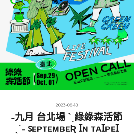
2023-08-18
˗九月 台北場 ˋˏ綠綠森活節
ˎˊ˗ ꜱᴇᴘᴛᴇᴍʙᴇƦ Ɪɴ ᴛᴀꞮᴘᴇꞮ