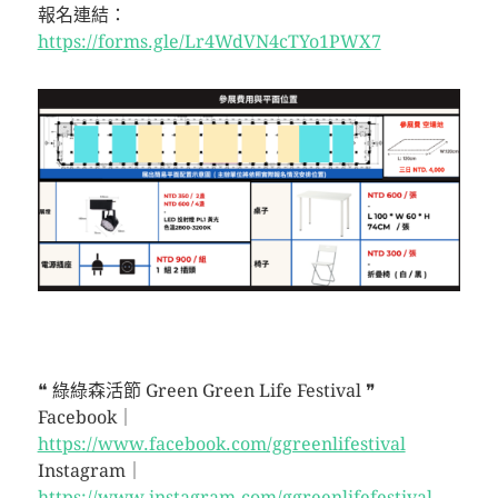
報名連結：
https://forms.gle/Lr4WdVN4cTYo1PWX7
❝ 綠綠森活節 Green Green Life Festival ❞
Facebook｜
https://www.facebook.com/ggreenlifestival
Instagram｜
https://www.instagram.com/ggreenlifefestival