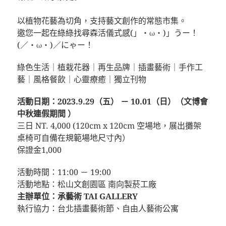
以植物花藝為切角，支持藝文創作的常態市集。
邀您一起在綠綠找尋森活儀式感(」・ω・)」うー！
(／・ω・)／にゃー！
綠色生活｜植栽花器｜再生品牌｜插畫藝術｜手作工
藝｜風格餐飲｜心靈療癒｜獨立刊物
活動日期：2023.9.29（五） － 10.01（日）（文博會
中秋連假期間 ）
三日 NT. 4,000 (120cm x 120cm 空場地，展出攤架
桌椅可自備在規範場地尺寸內）
保證金1,000
活動時間：11:00 － 19:00
活動地點：松山文創園區 南向製菸工廠
主辦單位：承藝術 TAI GALLERY
執行協力：台北插畫藝術節、自由人藝術公寓