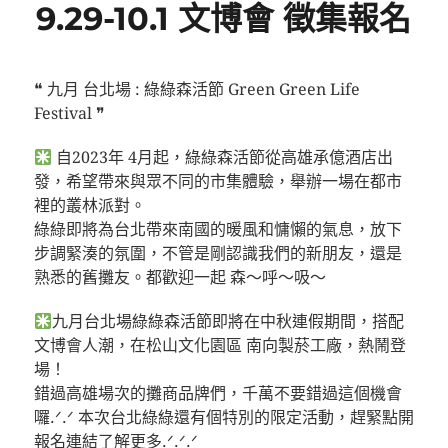
9.29-10.1 文博會 徵集報名
❝ 九月 台北場 : 綠綠森活節 Green Green Life
Festival ❞
自2023年 4月起，綠綠森活節從高雄承億酒店出
發，希望帶來與眾不同的市集體驗，舉辦一場在都市
裡的叢林派對。
綠綠即將為台北帶來南國的暖風和慵懶的氣息，放下
步調緊湊的氛圍，不管是剛認識我們的新朋友，還是
熟悉的舊攤友。都歡迎一起 森～呼～吸～
九月台北場綠綠森活節即將在中秋連假期間，搭配
文博會人潮，在松山文化園區 南向製菸工廠，熱鬧登
場！
錯過高雄場次的攤商品牌們，千萬不要錯過這個機會
囉.ᐟ.ᐟ 本次台北綠綠還有個特別的限定活動，趕緊點開
報名連結了解更多.ᐟ.ᐟ.ᐟ