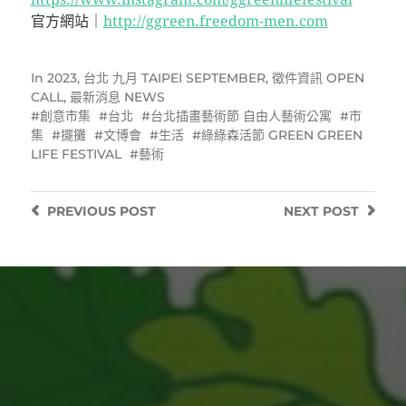
官方網站｜
http://ggreen.freedom-men.com
In
2023
,
台北 九月 TAIPEI SEPTEMBER
,
徵件資訊 OPEN
CALL
,
最新消息 NEWS
創意市集
台北
台北插畫藝術節 自由人藝術公寓
市
集
擺攤
文博會
生活
綠綠森活節 GREEN GREEN
LIFE FESTIVAL
藝術
PREVIOUS
POST
NEXT
POST