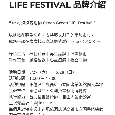
LIFE FESTIVAL 品牌介紹
❝ ᴍᴀʏ◟ 綠綠森活節 Green Green Life Festival ❞
⠀⠀⠀⠀⠀⠀
以植物花藝為切角，支持藝文創作的常態市集。
邀您一起在綠綠找尋森活儀式感(／・ω・)／にゃー！
⠀⠀⠀⠀⠀⠀
綠色生活｜植栽花器｜再生品牌｜插畫藝術
手作工藝｜風格餐飲｜心靈療癒｜獨立刊物
⠀⠀⠀⠀⠀⠀⠀⠀⠀
活動日期：5/27（六） － 5/28（日）
活動時間：12:00 － 18:00
活動地點：承億酒店與高雄市立圖書館總館間大草坪
主辦單位：承億酒店、亞洲插畫藝術博覽會
執行協力：台北插畫藝術節、自由人藝術公寓
主視覺設計：@jinz___z
每個月於特定週末在承億酒店與高雄市立圖書館總館