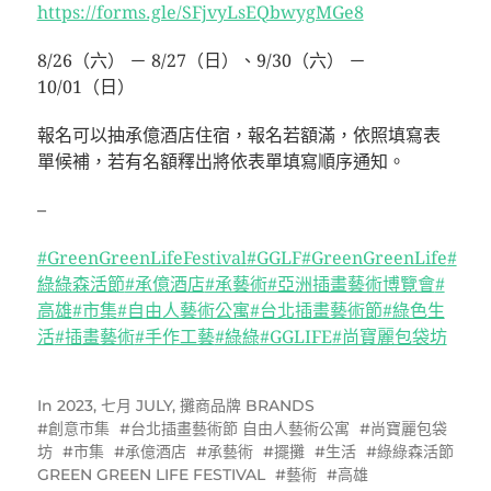
https://forms.gle/SFjvyLsEQbwygMGe8
8/26（六） － 8/27（日）、9/30（六） －
10/01（日）
報名可以抽承億酒店住宿，報名若額滿，依照填寫表
單候補，若有名額釋出將依表單填寫順序通知。
–
#GreenGreenLifeFestival
#GGLF
#GreenGreenLife
#
綠綠森活節
#承億酒店
#承藝術
#亞洲插畫藝術博覽會
#
高雄
#市集
#自由人藝術公寓
#台北插畫藝術節
#綠色生
活
#插畫藝術
#手作工藝
#綠綠
#GGLIFE
#尚寶麗包袋坊
In
2023
,
七月 JULY
,
攤商品牌 BRANDS
創意市集
台北插畫藝術節 自由人藝術公寓
尚寶麗包袋
坊
市集
承億酒店
承藝術
擺攤
生活
綠綠森活節
GREEN GREEN LIFE FESTIVAL
藝術
高雄