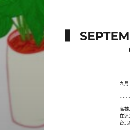
▍ SEPTEM
九月 綠
……
高雄
在這
台北
–