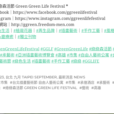
森活節 Green Green Life Festival ❞
book｜https://www.facebook.com/ggreenlifestival
agram｜https://www.instagram.com/ggreenlifefestival
站｜http://ggreen.freedom-men.com
色生活
｜
#植栽花器
｜
#再生品牌
｜
#插畫藝術
｜
#手作工藝
｜
#風
心靈療癒
｜
#獨立刊物
enGreenLifeFestival
#GGLF
#GreenGreenLife
#綠綠森活節
#承藝術
#亞洲插畫藝術博覽會
#高雄
#市集
#自由人藝術公寓
#
藝術節
#綠色生活
#插畫藝術
#手作工藝
#綠綠
#GGLIFE
23
,
台北 九月 TAIPEI SEPTEMBER
,
最新消息 NEWS
意市集
台北插畫藝術節 自由人藝術公寓
市集
承億酒店
承藝術
活
綠綠森活節 GREEN GREEN LIFE FESTIVAL
藝術
高雄