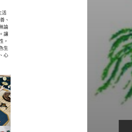
生活
友善、
無論
。讓
性，
色生
、心