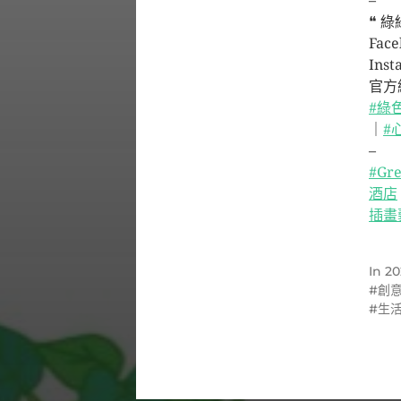
–
❝ 綠綠
Face
Inst
官方網
#綠
｜
#
–
#Gre
酒店
插畫
In
20
創
生