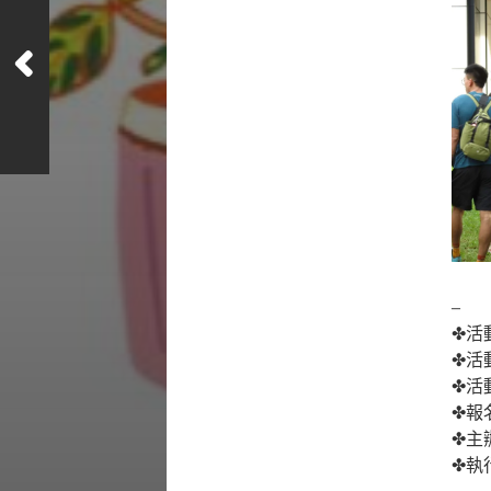
–
✤活
✤活動
✤活
✤報名
✤主辦
✤執