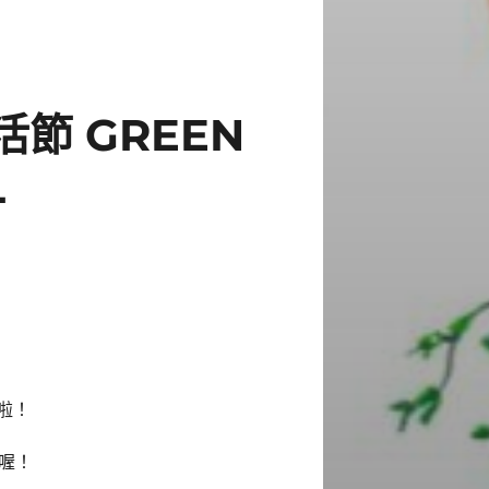
森活節 GREEN
L
啦！
喔！