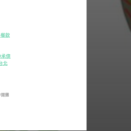
格餐飲
#承億
台北
擺攤