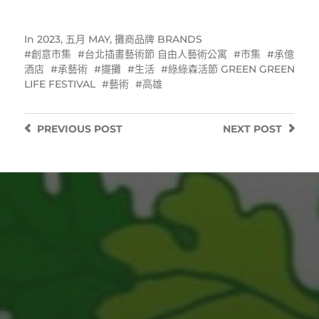
In
2023
,
五月 MAY
,
攤商品牌 BRANDS
創意市集
台北插畫藝術節 自由人藝術公寓
市集
承億
酒店
承藝術
擺攤
生活
綠綠森活節 GREEN GREEN
LIFE FESTIVAL
藝術
高雄
PREVIOUS
POST
NEXT
POST