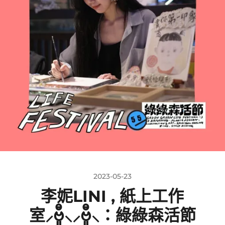
2023-05-23
李妮LINI , 紙上工作
室⸝ဗီူ⸜⸝ဗီူ⸜：綠綠森活節