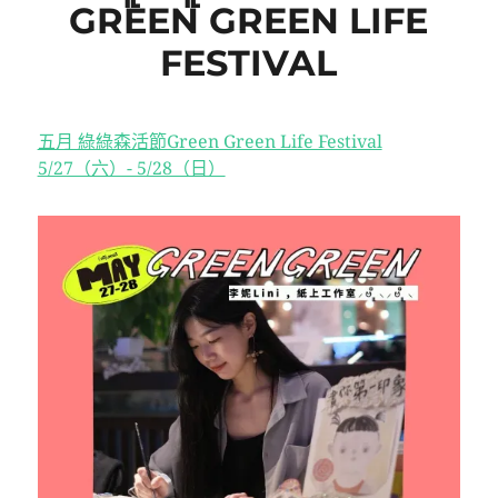
GREEN GREEN LIFE
FESTIVAL
五月 綠綠森活節Green Green Life Festival
5/27（六）- 5/28（日）