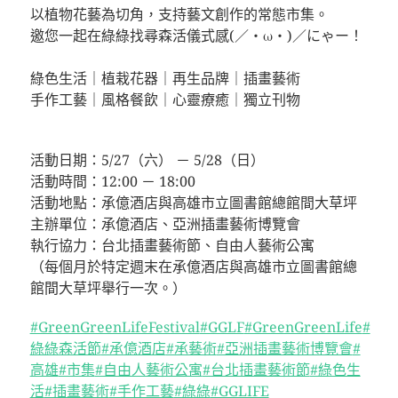
以植物花藝為切角，支持藝文創作的常態市集。
邀您一起在綠綠找尋森活儀式感(／・ω・)／にゃー！
⠀⠀⠀⠀⠀⠀⠀⠀⠀⠀⠀⠀
綠色生活｜植栽花器｜再生品牌｜插畫藝術
手作工藝｜風格餐飲｜心靈療癒｜獨立刊物
⠀⠀⠀⠀⠀⠀⠀⠀⠀⠀⠀⠀
活動日期：5/27（六） － 5/28（日）
活動時間：12:00 － 18:00
活動地點：承億酒店與高雄市立圖書館總館間大草坪
主辦單位：承億酒店、亞洲插畫藝術博覽會
執行協力：台北插畫藝術節、自由人藝術公寓
（每個月於特定週末在承億酒店與高雄市立圖書館總
館間大草坪舉行一次。）
#GreenGreenLifeFestival
#GGLF
#GreenGreenLife
#
綠綠森活節
#承億酒店
#承藝術
#亞洲插畫藝術博覽會
#
高雄
#市集
#自由人藝術公寓
#台北插畫藝術節
#綠色生
活
#插畫藝術
#手作工藝
#綠綠
#GGLIFE