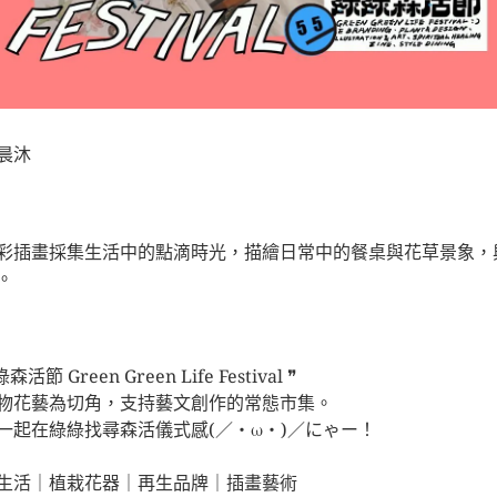
晨沐
彩插畫採集生活中的點滴時光，描繪日常中的餐桌與花草景象，
。
森活節 Green Green Life Festival ❞
物花藝為切角，支持藝文創作的常態市集。
一起在綠綠找尋森活儀式感(／・ω・)／にゃー！
⠀⠀⠀⠀⠀⠀⠀⠀⠀
生活｜植栽花器｜再生品牌｜插畫藝術