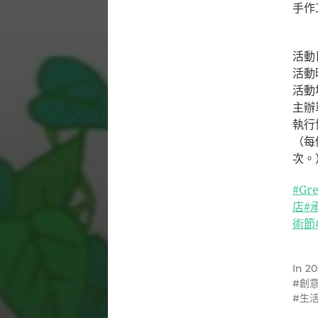
手作
⠀⠀⠀
活動日
活動時
活動
主辦
執行
（每
次。
#Gre
店
#
術節
In
20
創
生