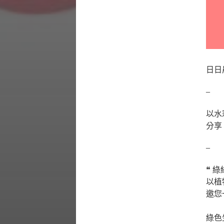
日日
–
以水
分享
–
❝ 綠綠
以植
邀您
⠀⠀⠀
綠色