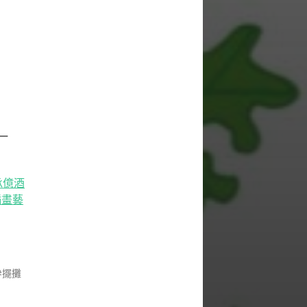
一
承億酒
插畫藝
擺攤