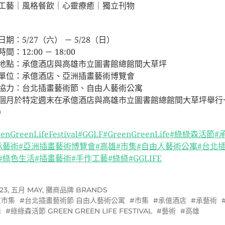
工藝｜風格餐飲｜心靈療癒｜獨立刊物
⠀⠀⠀⠀⠀⠀⠀⠀⠀
期：5/27（六） － 5/28（日）
間：12:00 － 18:00
地點：承億酒店與高雄市立圖書館總館間大草坪
單位：承億酒店、亞洲插畫藝術博覽會
協力：台北插畫藝術節、自由人藝術公寓
個月於特定週末在承億酒店與高雄市立圖書館總館間大草坪舉行
）
enGreenLifeFestival
#GGLF
#GreenGreenLife
#綠綠森活節
#
承藝術
#亞洲插畫藝術博覽會
#高雄
#市集
#自由人藝術公寓
#台北
#綠色生活
#插畫藝術
#手作工藝
#綠綠
#GGLIFE
23
,
五月 MAY
,
攤商品牌 BRANDS
意市集
台北插畫藝術節 自由人藝術公寓
市集
承億酒店
承藝術
活
綠綠森活節 GREEN GREEN LIFE FESTIVAL
藝術
高雄