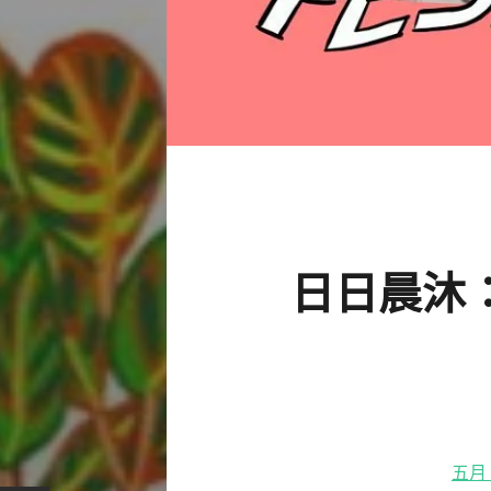
日日晨沐：綠
五月 