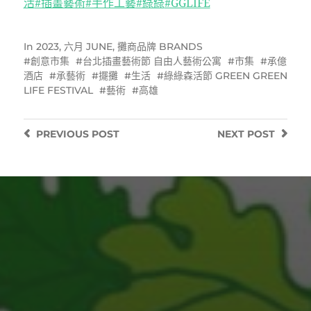
活
#插畫藝術
#手作工藝
#綠綠
#GGLIFE
In
2023
,
六月 JUNE
,
攤商品牌 BRANDS
創意市集
台北插畫藝術節 自由人藝術公寓
市集
承億
酒店
承藝術
擺攤
生活
綠綠森活節 GREEN GREEN
LIFE FESTIVAL
藝術
高雄
PREVIOUS
POST
NEXT
POST