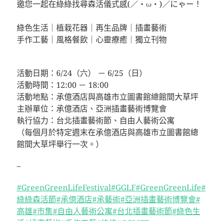
邀您一起在綠綠找尋森活儀式感(／・ω・)／にゃー！
⠀⠀⠀⠀⠀⠀⠀⠀⠀⠀⠀⠀
綠色生活｜植栽花器｜再生品牌｜插畫藝術
手作工藝｜風格餐飲｜心靈療癒｜獨立刊物
⠀⠀⠀⠀⠀⠀⠀⠀⠀⠀⠀⠀
活動日期：6/24（六） － 6/25（日）
活動時間：12:00 － 18:00
活動地點：承億酒店與高雄市立圖書館總館間大草坪
主辦單位：承億酒店、亞洲插畫藝術博覽會
執行協力：台北插畫藝術節、自由人藝術公寓
（每個月於特定週末在承億酒店與高雄市立圖書館總
館間大草坪舉行一次。）
–
#GreenGreenLifeFestival
#GGLF
#GreenGreenLife
#
綠綠森活節
#承億酒店
#承藝術
#亞洲插畫藝術博覽會
#
高雄
#市集
#自由人藝術公寓
#台北插畫藝術節
#綠色生