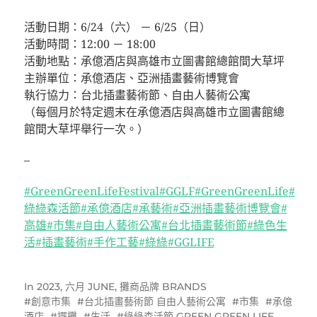
⠀⠀⠀⠀⠀⠀⠀⠀⠀⠀⠀⠀
活動日期：6/24（六） － 6/25（日）
活動時間：12:00 － 18:00
活動地點：承億酒店與高雄市立圖書館總館間大草坪
主辦單位：承億酒店、亞洲插畫藝術博覽會
執行協力：台北插畫藝術節、自由人藝術公寓
（每個月於特定週末在承億酒店與高雄市立圖書館總
館間大草坪舉行一次。）
–
#GreenGreenLifeFestival
#GGLF
#GreenGreenLife
#
綠綠森活節
#承億酒店
#承藝術
#亞洲插畫藝術博覽會
#
高雄
#市集
#自由人藝術公寓
#台北插畫藝術節
#綠色生
活
#插畫藝術
#手作工藝
#綠綠
#GGLIFE
In
2023
,
六月 JUNE
,
攤商品牌 BRANDS
創意市集
台北插畫藝術節 自由人藝術公寓
市集
承億
酒店
擺攤
生活
綠綠森活節 GREEN GREEN LIFE