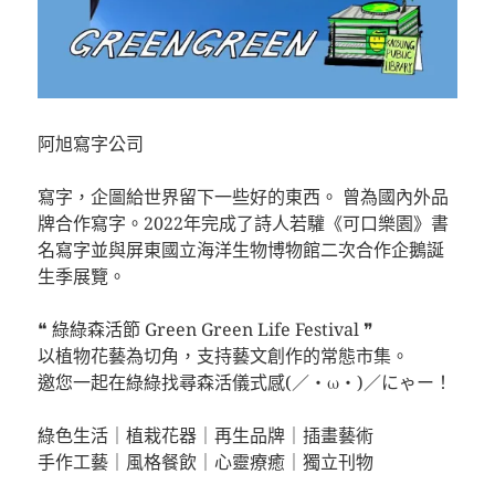
阿旭寫字公司
⠀⠀⠀⠀⠀
寫字，企圖給世界留下一些好的東西。 曾為國內外品
牌合作寫字。2022年完成了詩人若驩《可口樂園》書
名寫字並與屏東國立海洋生物博物館二次合作企鵝誕
生季展覽。
⠀⠀⠀⠀⠀
❝ 綠綠森活節 Green Green Life Festival ❞
以植物花藝為切角，支持藝文創作的常態市集。
邀您一起在綠綠找尋森活儀式感(／・ω・)／にゃー！
⠀⠀⠀⠀⠀⠀⠀⠀⠀⠀⠀⠀
綠色生活｜植栽花器｜再生品牌｜插畫藝術
手作工藝｜風格餐飲｜心靈療癒｜獨立刊物