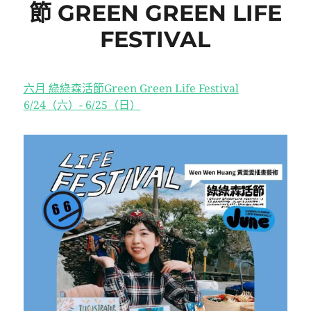
節 GREEN GREEN LIFE
FESTIVAL
六月 綠綠森活節Green Green Life Festival
6/24（六）- 6/25（日）