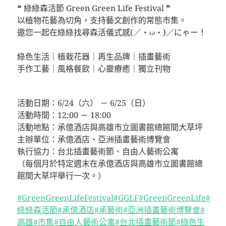
❝ 綠綠森活節 Green Green Life Festival ❞
以植物花藝為切角，支持藝文創作的常態市集。
邀您一起在綠綠找尋森活儀式感(／・ω・)／にゃー！
⠀⠀⠀⠀⠀⠀⠀⠀⠀⠀⠀⠀
綠色生活｜植栽花器｜再生品牌｜插畫藝術
手作工藝｜風格餐飲｜心靈療癒｜獨立刊物
⠀⠀⠀⠀⠀⠀⠀⠀⠀⠀⠀⠀
活動日期：6/24（六） － 6/25（日）
活動時間：12:00 － 18:00
活動地點：承億酒店與高雄市立圖書館總館間大草坪
主辦單位：承億酒店、亞洲插畫藝術博覽會
執行協力：台北插畫藝術節、自由人藝術公寓
（每個月於特定週末在承億酒店與高雄市立圖書館總
館間大草坪舉行一次。）
#GreenGreenLifeFestival
#GGLF
#GreenGreenLife
#
綠綠森活節
#承億酒店
#承藝術
#亞洲插畫藝術博覽會
#
高雄
#市集
#自由人藝術公寓
#台北插畫藝術節
#綠色生