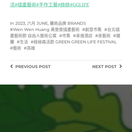
活
#插畫藝術
#手作工藝
#綠綠
#GGLIFE
In
2023
,
六月 JUNE
,
攤商品牌 BRANDS
Wen Wen Huang 黃雯雯插畫藝術
創意市集
台北插
畫藝術節 自由人藝術公寓
市集
承億酒店
承藝術
擺
攤
生活
綠綠森活節 GREEN GREEN LIFE FESTIVAL
藝術
高雄
PREVIOUS
POST
NEXT
POST