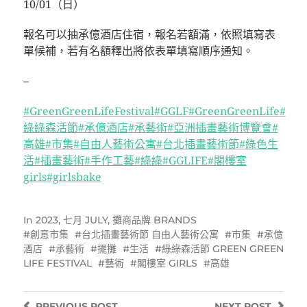
10/01（日）
報名可以抽承億酒店住宿，報名若額滿，依照填寫表
單候補，若有名額釋出將依表單填寫順序通知。
–
#GreenGreenLifeFestival
#GGLF
#GreenGreenLife
#
綠綠森活節
#承億酒店
#承藝術
#亞洲插畫藝術博覽會
#
高雄
#市集
#自由人藝術公寓
#台北插畫藝術節
#綠色生
活
#插畫藝術
#手作工藝
#綠綠
#GGLIFE
#閣樓室
girls
#girlsbake
In
2023
,
七月 JULY
,
攤商品牌 BRANDS
創意市集
台北插畫藝術節 自由人藝術公寓
市集
承億
酒店
承藝術
擺攤
生活
綠綠森活節 GREEN GREEN
LIFE FESTIVAL
藝術
閣樓室 GIRLS
高雄
PREVIOUS
POST
NEXT
POST