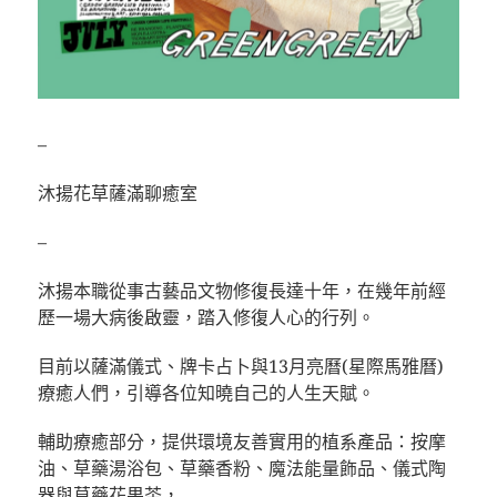
–
沐揚花草薩滿聊癒室
–
沐揚本職從事古藝品文物修復長達十年，在幾年前經
歷一場大病後啟靈，踏入修復人心的行列。
目前以薩滿儀式、牌卡占卜與13月亮曆(星際馬雅曆)
療癒人們，引導各位知曉自己的人生天賦。
輔助療癒部分，提供環境友善實用的植系產品：按摩
油、草藥湯浴包、草藥香粉、魔法能量飾品、儀式陶
器與草藥花果茶，