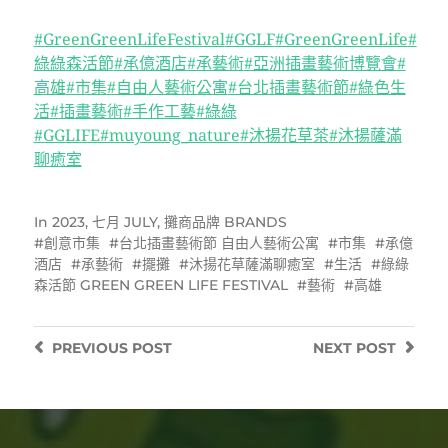
#GreenGreenLifeFestival
#GGLF
#GreenGreenLife
#
綠綠森活節
#承億酒店
#承藝術
#亞洲插畫藝術博覽會
#
高雄
#市集
#自由人藝術公寓
#台北插畫藝術節
#綠色生
活
#插畫藝術
#手作工藝
#綠綠
#GGLIFE
#muyoung_nature
#沐揚花草茶
#沐揚薩滿
聊癒室
In
2023
,
七月 JULY
,
攤商品牌 BRANDS
創意市集
台北插畫藝術節 自由人藝術公寓
市集
承億
酒店
承藝術
擺攤
沐揚花草薩滿聊癒室
生活
綠綠
森活節 GREEN GREEN LIFE FESTIVAL
藝術
高雄
PREVIOUS
POST
NEXT
POST