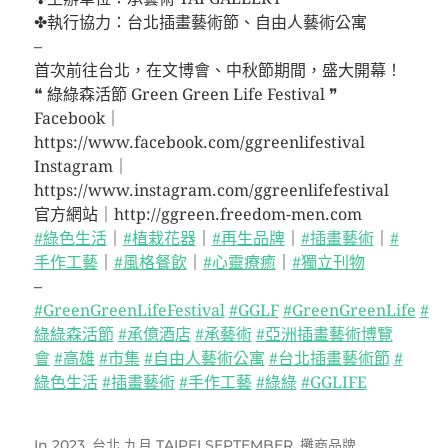
✤執行協力：台北插畫藝術節、自由人藝術公寓
–
首次前往台北，在文博會、中秋節期間，盛大開幕！
❝ 綠綠森活節 Green Green Life Festival ❞
Facebook｜
https://www.facebook.com/ggreenlifestival
Instagram｜
https://www.instagram.com/ggreenlifefestival
官方網站｜http://ggreen.freedom-men.com
#綠色生活
｜
#植栽花器
｜
#再生品牌
｜
#插畫藝術
｜
#
手作工藝
｜
#風格餐飲
｜
#心靈療癒
｜
#獨立刊物
–
#GreenGreenLifeFestival
#GGLF
#GreenGreenLife
#
綠綠森活節
#承億酒店
#承藝術
#亞洲插畫藝術博覽
會
#高雄
#市集
#自由人藝術公寓
#台北插畫藝術節
#
綠色生活
#插畫藝術
#手作工藝
#綠綠
#GGLIFE
In
2023
,
台北 九月 TAIPEI SEPTEMBER
,
攤商品牌