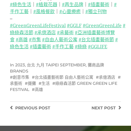
#綠色生活
｜
#植栽花器
｜
#再生品牌
｜
#插畫藝術
｜
#
手作工藝
｜
#風格餐飲
｜
#心靈療癒
｜
#獨立刊物
–
#GreenGreenLifeFestival
#GGLF
#GreenGreenLife
#
綠綠森活節
#承億酒店
#承藝術
#亞洲插畫藝術博覽
會
#高雄
#市集
#自由人藝術公寓
#台北插畫藝術節
#
綠色生活
#插畫藝術
#手作工藝
#綠綠
#GGLIFE
In
2023
,
台北 九月 TAIPEI SEPTEMBER
,
攤商品牌
BRANDS
創意市集
台北插畫藝術節 自由人藝術公寓
承億酒店
承藝術
擺攤
生活
綠綠森活節 GREEN GREEN LIFE
FESTIVAL
高雄
PREVIOUS
POST
NEXT
POST