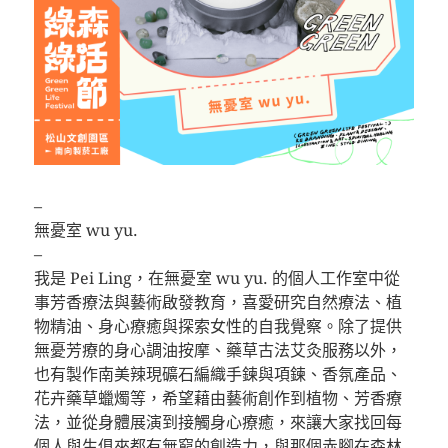
–
無憂室 wu yu.
–
我是 Pei Ling，在無憂室 wu yu. 的個人工作室中從
事芳香療法與藝術啟發教育，喜愛研究自然療法、植
物精油、身心療癒與探索女性的自我覺察。除了提供
無憂芳療的身心調油按摩、藥草古法艾灸服務以外，
也有製作南美辣現礦石編織手鍊與項鍊、香氛產品、
花卉藥草蠟燭等，希望藉由藝術創作到植物、芳香療
法，並從身體展演到接觸身心療癒，來讓大家找回每
個人與生俱來都有無窮的創造力，與那個赤腳在森林