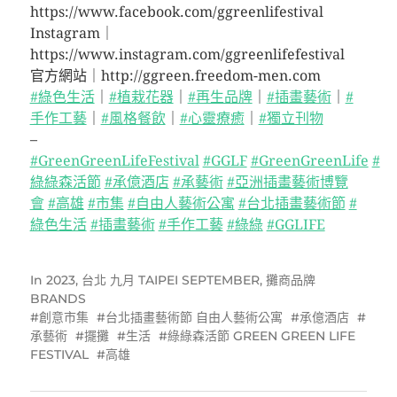
https://www.facebook.com/ggreenlifestival
Instagram｜
https://www.instagram.com/ggreenlifefestival
官方網站｜http://ggreen.freedom-men.com
#綠色生活
｜
#植栽花器
｜
#再生品牌
｜
#插畫藝術
｜
#
手作工藝
｜
#風格餐飲
｜
#心靈療癒
｜
#獨立刊物
–
#GreenGreenLifeFestival
#GGLF
#GreenGreenLife
#
綠綠森活節
#承億酒店
#承藝術
#亞洲插畫藝術博覽
會
#高雄
#市集
#自由人藝術公寓
#台北插畫藝術節
#
綠色生活
#插畫藝術
#手作工藝
#綠綠
#GGLIFE
In
2023
,
台北 九月 TAIPEI SEPTEMBER
,
攤商品牌
BRANDS
創意市集
台北插畫藝術節 自由人藝術公寓
承億酒店
承藝術
擺攤
生活
綠綠森活節 GREEN GREEN LIFE
FESTIVAL
高雄