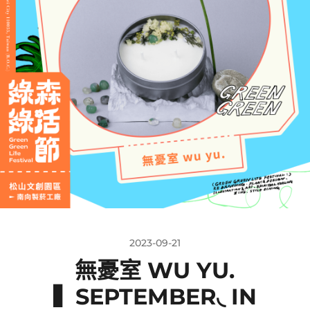
2023-09-21
無憂室 WU YU.
▍SEPTEMBER◟ IN