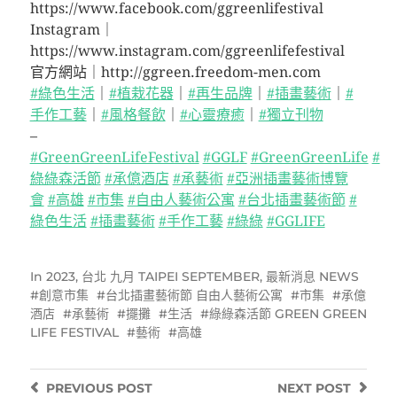
https://www.facebook.com/ggreenlifestival
Instagram｜
https://www.instagram.com/ggreenlifefestival
官方網站｜http://ggreen.freedom-men.com
#綠色生活
｜
#植栽花器
｜
#再生品牌
｜
#插畫藝術
｜
#
手作工藝
｜
#風格餐飲
｜
#心靈療癒
｜
#獨立刊物
–
#GreenGreenLifeFestival
#GGLF
#GreenGreenLife
#
綠綠森活節
#承億酒店
#承藝術
#亞洲插畫藝術博覽
會
#高雄
#市集
#自由人藝術公寓
#台北插畫藝術節
#
綠色生活
#插畫藝術
#手作工藝
#綠綠
#GGLIFE
In
2023
,
台北 九月 TAIPEI SEPTEMBER
,
最新消息 NEWS
創意市集
台北插畫藝術節 自由人藝術公寓
市集
承億
酒店
承藝術
擺攤
生活
綠綠森活節 GREEN GREEN
LIFE FESTIVAL
藝術
高雄
PREVIOUS
POST
NEXT
POST