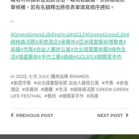
單候補，若有名額釋出將依表單填寫順序通知。
–
#GreenGreenLifeFestival
#GGLF
#GreenGreenLife
#
綠綠森活節
#承億酒店
#承藝術
#亞洲插畫藝術博覽會
#
高雄
#市集
#自由人藝術公寓
#台北插畫藝術節
#綠色生
活
#插畫藝術
#手作工藝
#綠綠
#GGLIFE
#蝴蝶潔手作
In
2023
,
七月 JULY
,
攤商品牌 BRANDS
創意市集
台北插畫藝術節 自由人藝術公寓
市集
承億
酒店
承藝術
擺攤
生活
綠綠森活節 GREEN GREEN
LIFE FESTIVAL
藝術
蝴蝶潔手作
高雄
PREVIOUS
POST
NEXT
POST