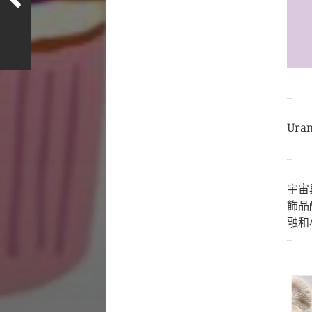
–
Ur
–
宇宙
飾品
融和
–