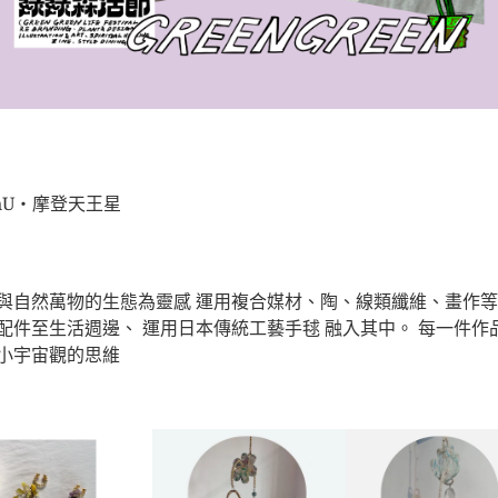
anU・摩登天王星
與自然萬物的生態為靈感 運用複合媒材、陶、線類纖維、畫作等
配件至生活週邊、 運用日本傳統工藝手毬 融入其中。 每一件作
小宇宙觀的思維