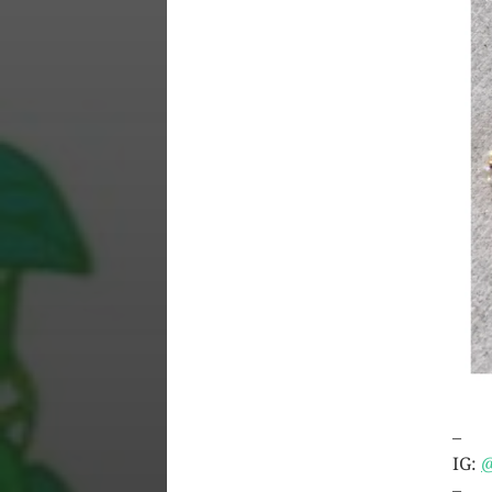
–
IG:
@
–