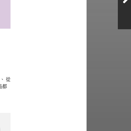
、 從
品都