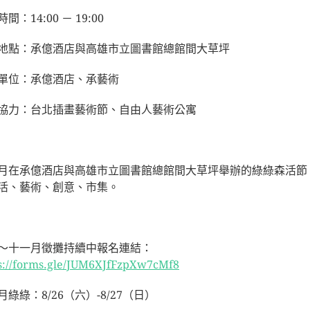
間：14:00 － 19:00
地點：承億酒店與高雄市立圖書館總館間大草坪
單位：承億酒店、承藝術
協力：台北插畫藝術節、自由人藝術公寓
月在承億酒店與高雄市立圖書館總館間大草坪舉辦的綠綠森活節
活、藝術、創意、市集。
～十一月徵攤持續中報名連結：
s://forms.gle/JUM6XJfFzpXw7cMf8
八月綠綠：8/26（六）-8/27（日）