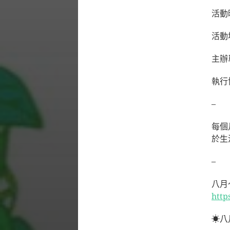
活動時
活動
主辦
執行
–
每個
於生
–
八月
http
☀︎︎