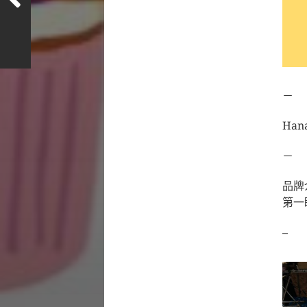
－
Han
－
品牌
第一
–